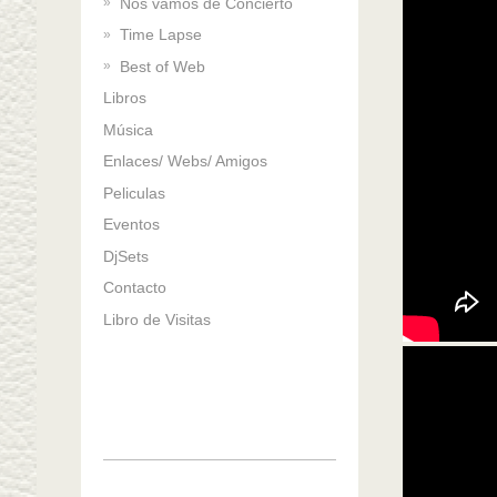
Nos vamos de Concierto
Time Lapse
Best of Web
Libros
Música
Enlaces/ Webs/ Amigos
Peliculas
Eventos
DjSets
Contacto
Libro de Visitas