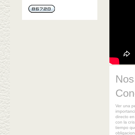
Nos
Conc
Ver una pe
importanc
directo en
con la cri
tiempo qu
obligacion