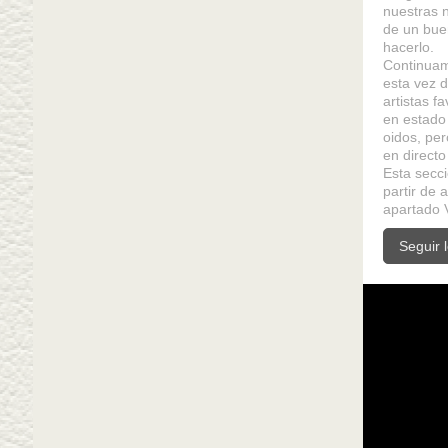
nuestras 
de un bue
hacerlo.
Continuam
esta vez 
artistas 
en estado 
oidos, pe
en directo
Esta secc
partir de 
apartado
Seguir 