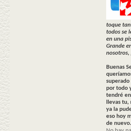
toque tan
todos se 
en una pi
Grande en
nosotros, 
Buenas Se
queríamos
superado 
por todo 
tendré en
llevas tu
ya la pud
eso hoy m
de nuevo
No hay nad