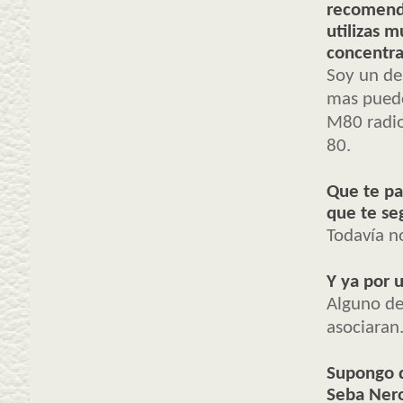
recomend
utilizas m
concentrar
Soy un de
mas puedo
M80 radio
80.
Que te pa
que te s
Todavía no
Y ya por u
Alguno de
asociaran
Supongo q
Seba Nero