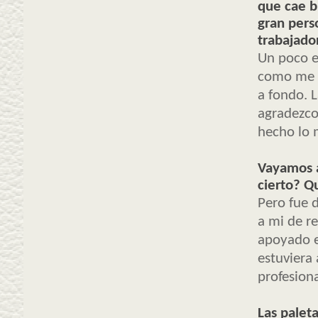
que cae b
gran pers
trabajado
Un poco e
como me h
a fondo. L
agradezco
hecho lo 
Vayamos al
cierto? Q
Pero fue d
a mi de r
apoyado e
estuviera
profesion
Las palet