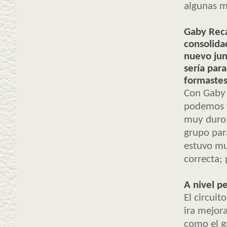
algunas m
Gaby Reca
consolida
nuevo jun
sería par
formastes 
Con Gaby 
podemos v
muy duro 
grupo para
estuvo mu
correcta;
A nivel p
El circui
ira mejor
como el gr