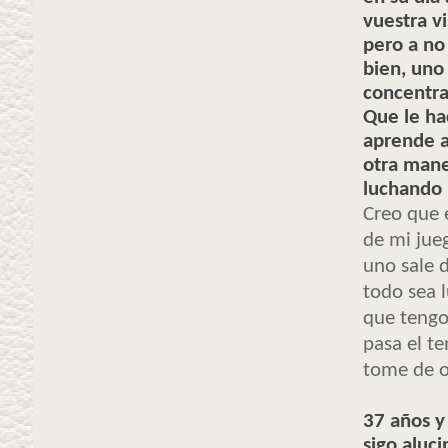
vuestra v
pero a no
bien, uno
concentra
Que le ha
aprende a
otra mane
luchando 
Creo que e
de mi jue
uno sale 
todo sea 
que tengo 
pasa el t
tome de o
37 años y 
sigo aluc