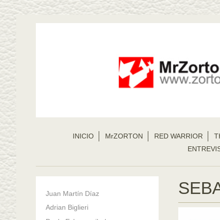
INICIO
MrZORTON
RED WARRIOR
T
ENTREVI
SEB
Juan Martín Díaz
Adrian Biglieri