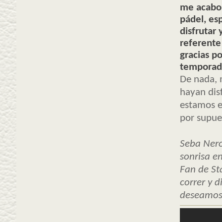
me acabo 
pádel, es
disfrutar
referente
gracias p
temporada
De nada,
hayan dis
estamos e
por supu
Seba Nero
sonrisa e
Fan de St
correr y d
deseamos 