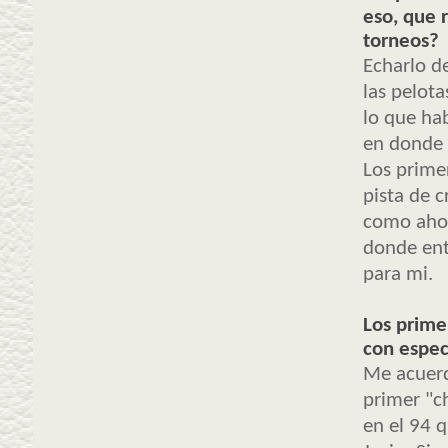
eso, que 
torneos?
Echarlo d
las pelot
lo que ha
en donde 
Los prime
pista de c
como ahor
donde ent
para mi.
Los prime
con espec
Me acuerd
primer "c
en el 94 