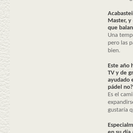
Acabasteis
Master, y
que balan
Una tempo
pero las 
bien.
Este año 
TV y de g
ayudado e
pádel no
Es el cam
expandirs
gustaría q
Especialm
en su día