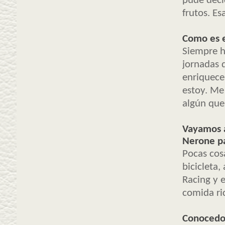
pude deci
frutos. Es
Como es e
Siempre h
jornadas 
enriquecer
estoy. Me 
algún que
Vayamos a
Nerone pa
Pocas cosa
bicicleta,
Racing y 
comida ri
Conocedor