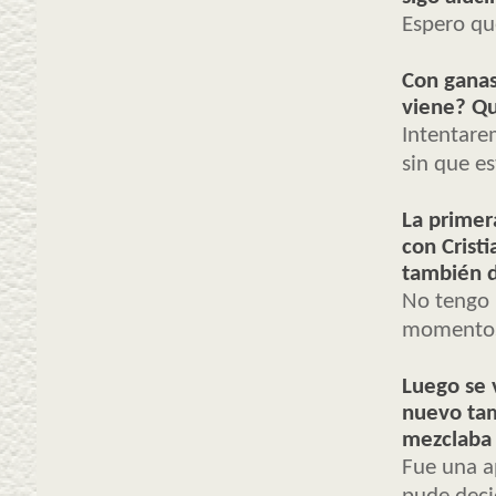
Espero que
Con ganas
viene? Q
I
ntentare
sin que e
La primer
con Crist
también 
No tengo 
momentos 
Luego se 
nuevo tam
mezclaba 
Fue una a